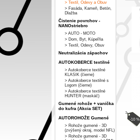
> Textil, Odevy a Obuv
> Fasáda, Kameň, Betón,
Dlažba
Čistenie povrchov -
NANOstriebro
> AUTO - MOTO
> Dom, Byt, Kúpeľňa
> Textil, Odevy, Obuv
Neutralizácia zápachov
AUTOKOBERCE textilné
> Autokoberce textilné
KLASIK (čierne)
> Autokoberce textilné s
Logom (čierne)
> Autokoberce textilné
HUNTER (maskáč)
Gumené rohože + vanička
do kufra (Akcia SET)
AUTOROHOŽE Gumené
-10 %
> Rohože gumené - 3D
(zvýšený okraj, model NFL)
> Rohože gumené - 3D