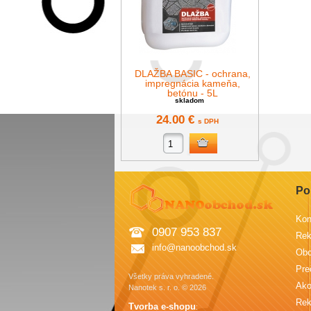
DLAŽBA BASIC - ochrana,
impregnácia kameňa,
betónu - 5L
skladom
24.00 €
s DPH
Po
Kon
0907 953 837
Rek
info@nanoobchod.sk
Obc
Pre
Všetky práva vyhradené.
Ako
Nanotek s. r. o. © 2026
Rek
Tvorba e-shopu
: