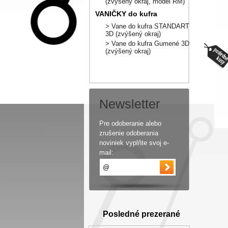
(zvýšený okraj, model RM)
VANIČKY do kufra
> Vane do kufra STANDART
3D (zvýšený okraj)
> Vane do kufra Gumené 3D
(zvýšený okraj)
Newsletter
Pre odoberanie alebo
zrušenie odoberania
noviniek vyplňte svoj e-
mail:
Posledné prezerané