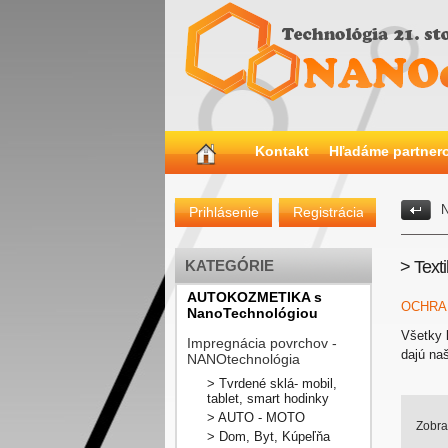
Kontakt
Hľadáme partner
N
Prihlásenie
Registrácia
KATEGÓRIE
> Text
AUTOKOZMETIKA s
OCHRAN
NanoTechnológiou
Všetky k
Impregnácia povrchov -
dajú na
NANOtechnológia
> Tvrdené sklá- mobil,
tablet, smart hodinky
> AUTO - MOTO
Zobra
> Dom, Byt, Kúpeľňa