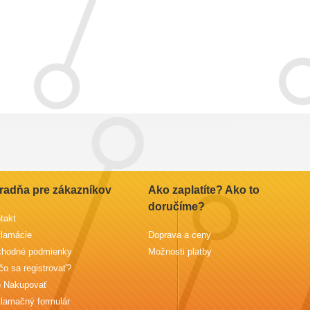
radňa pre zákazníkov
Ako zaplatíte? Ako to
doručíme?
takt
lamácie
Doprava a ceny
hodné podmienky
Možnosti platby
čo sa registrovať?
 Nakupovať
lamačný formulár