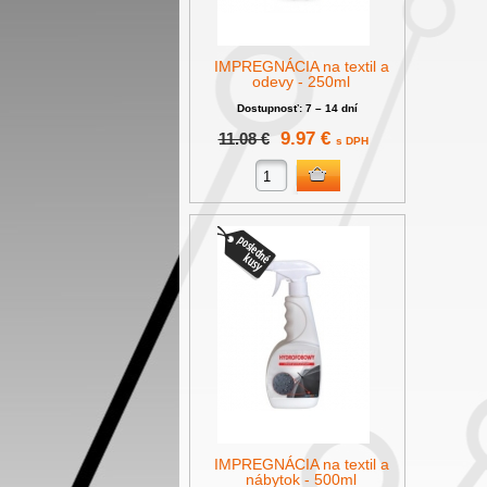
IMPREGNÁCIA na textil a
odevy - 250ml
Dostupnosť: 7 – 14 dní
9.97 €
11.08 €
s DPH
IMPREGNÁCIA na textil a
nábytok - 500ml