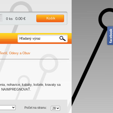
Košík
0.00 €
0 ks
Textil, Odevy a Obuv
enia, nohavice, kabáty, košele, kravaty sa
nením NAIMPREGNOVAŤ.
Počet na stranu: