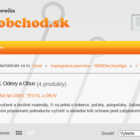
ov
achádzate sa tu:
Úvod
Impregnácia povrchov - NANOtechnológia
> 
il, Odevy a Obuv
(4 produkty)
A NA ODEV, TEXTIL a OBUV
ožené a textilné materiály, či sa jedná o koberce, poťahy, autopoťahy, žalún
šimi prípravkami jednoducho vyčistiť a následne kôli ochrane pred zašpi
zenie:
Zoradiť: