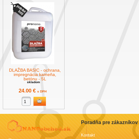
DLAŽBA BASIC - ochrana,
impregnácia kameňa,
betónu - 5L
skladom
24.00 €
s DPH
Poradňa pre zákazníkov
Kontakt