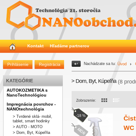
Kontakt
Hľadáme partnerov
Nachádzate sa tu:
Úvod
Prihlásenie
Registrácia
KATEGÓRIE
> Dom, Byt, Kúpeľňa
(8 prod
AUTOKOZMETIKA s
NanoTechnológiou
Zobrazenie:
Impregnácia povrchov -
NANOtechnológia
-18 %
> Tvrdené sklá- mobil,
Čis
tablet, smart hodinky
WC 
> AUTO - MOTO
> Dom, Byt, Kúpeľňa