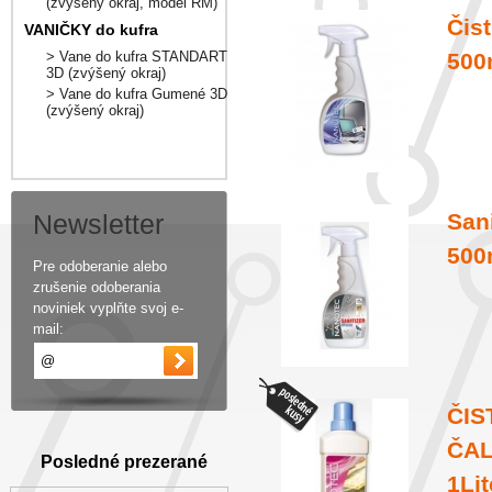
(zvýšený okraj, model RM)
Čis
VANIČKY do kufra
> Vane do kufra STANDART
500
3D (zvýšený okraj)
> Vane do kufra Gumené 3D
(zvýšený okraj)
San
Newsletter
500
Pre odoberanie alebo
zrušenie odoberania
noviniek vyplňte svoj e-
mail:
ČIS
ČAL
Posledné prezerané
1Lit