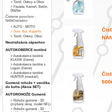
> Textil, Odevy a Obuv
> Fasáda, Kameň, Betón,
Dlažba
Čistenie povrchov -
NANOstriebro
> AUTO - MOTO
Čis
> Dom, Byt, Kúpeľňa
> Textil, Odevy, Obuv
NAN
Neutralizácia zápachov
AUTOKOBERCE textilné
> Autokoberce textilné
KLASIK (čierne)
> Autokoberce textilné s
Logom (čierne)
> Autokoberce textilné
Čis
HUNTER (maskáč)
500
Gumené rohože + vanička
do kufra (Akcia SET)
AUTOROHOŽE Gumené
> Rohože gumené - 3D
(zvýšený okraj, model NFL)
> Rohože gumené - 3D