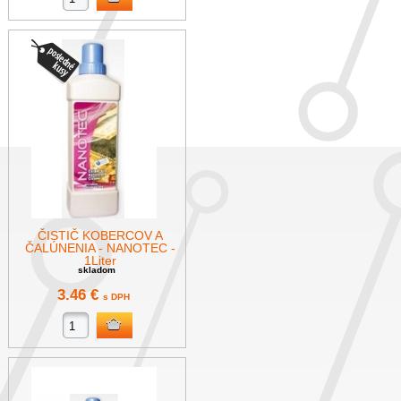
ČISTIČ KOBERCOV A
ČALÚNENIA - NANOTEC -
1Liter
skladom
3.46 €
s DPH