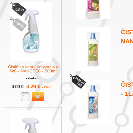
-18 %
ČIS
NAN
Čistič na vane, umývadlá a
WC - NANOTEC - 500ml
skladom
ČIS
3.29 €
4.00 €
s DPH
- 1L