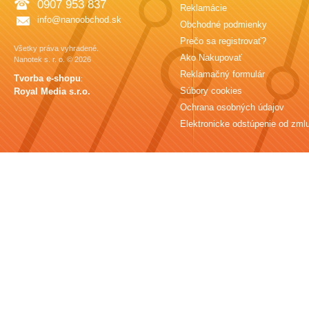
0907 953 837
Reklamácie
info@nanoobchod.sk
Obchodné podmienky
Prečo sa registrovať?
Všetky práva vyhradené.
Ako Nakupovať
Nanotek s. r. o. © 2026
Reklamačný formulár
Tvorba e-shopu
:
Súbory cookies
Royal Media s.r.o.
Ochrana osobných údajov
Elektronicke odstúpenie od zml