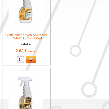
Čistič sklenených povrchov -
NANOTEC - 500ml
skladom
2.82 €
s DPH