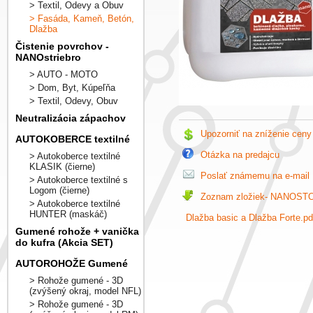
> Textil, Odevy a Obuv
> Fasáda, Kameň, Betón,
Dlažba
Čistenie povrchov -
NANOstriebro
> AUTO - MOTO
> Dom, Byt, Kúpeľňa
> Textil, Odevy, Obuv
Neutralizácia zápachov
Upozorniť na zníženie ceny
AUTOKOBERCE textilné
Otázka na predajcu
> Autokoberce textilné
KLASIK (čierne)
Poslať známemu na e-mail
> Autokoberce textilné s
Logom (čierne)
Zoznam zložiek- NANOST
> Autokoberce textilné
HUNTER (maskáč)
Dlažba basic a Dlažba Forte.pd
Gumené rohože + vanička
do kufra (Akcia SET)
AUTOROHOŽE Gumené
> Rohože gumené - 3D
(zvýšený okraj, model NFL)
> Rohože gumené - 3D